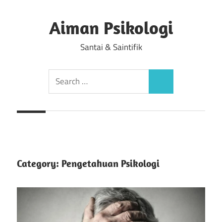
Skip
to
Aiman Psikologi
content
Santai & Saintifik
Search
Search
for:
Category:
Pengetahuan Psikologi