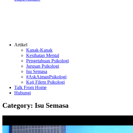
Artikel
Kanak-Kanak
Kesihatan Mental
Pengetahuan Psikologi
Jurusan Psikologi
Isu Semasa
#AskAimanPsikologi
Kaji Filem Psikologi
Talk From Home
Hubungi
Category:
Isu Semasa