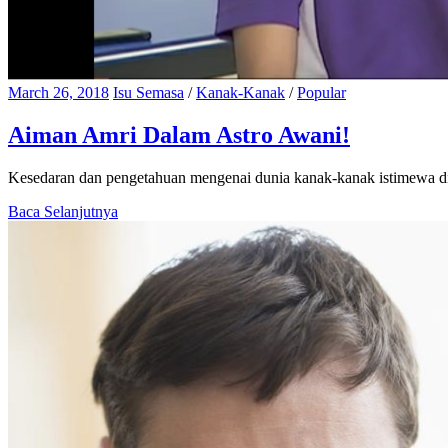
March 26, 2018
Isu Semasa
/
Kanak-Kanak
/
Popular
Aiman Amri Dalam Astro Awani!
Kesedaran dan pengetahuan mengenai dunia kanak-kanak istimewa di 
Baca Selanjutnya