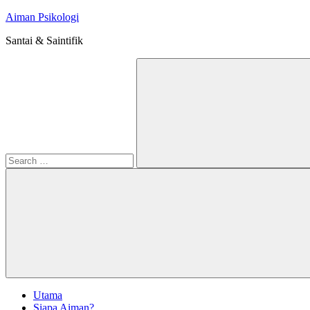
Skip
Aiman Psikologi
to
Santai & Saintifik
content
Search
for:
Search
Utama
Siapa Aiman?