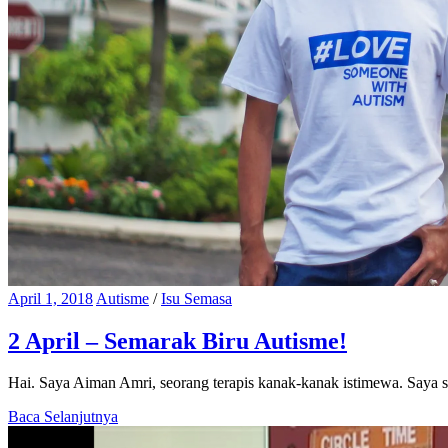
April 1, 2018
Autisme
/
Isu Semasa
2 April – Semarak Biru Autisme!
Hai. Saya Aiman Amri, seorang terapis kanak-kanak istimewa. Saya s
Baca Selanjutnya