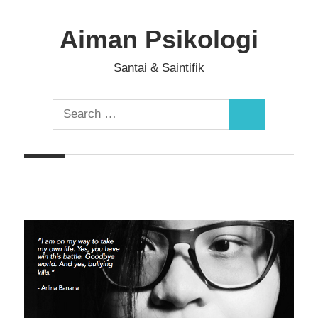
Skip
to
Aiman Psikologi
content
Santai & Saintifik
Search
Search
for: