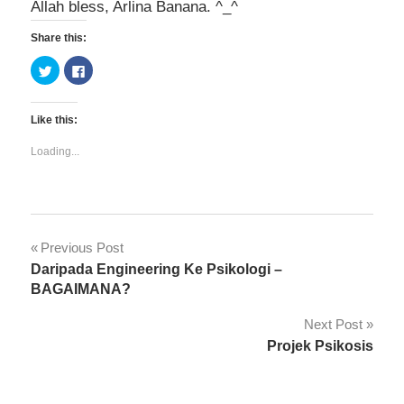
Allah bless, Arlina Banana. ^_^
Share this:
Click
Click
to
to
share
share
on
on
Twitter
Facebook
Like this:
(Opens
(Opens
in
in
new
new
Loading...
window)
window)
Borderline
Post
Previous Post
Personality
Daripada Engineering Ke Psikologi –
Disorder
navigation
BAGAIMANA?
Next Post
Projek Psikosis