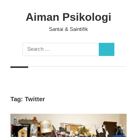
Skip
to
Aiman Psikologi
content
Santai & Saintifik
Search
Search
for:
Tag:
Twitter