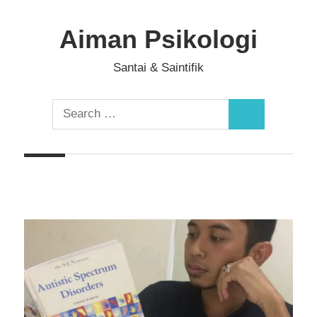
Skip
to
Aiman Psikologi
content
Santai & Saintifik
Search
Search
for: