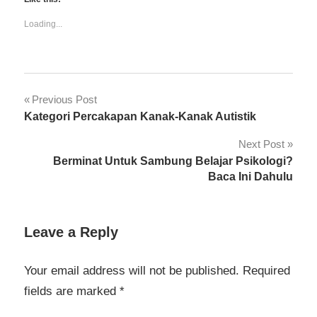
(Opens
(Opens
in
in
new
new
Loading...
window)
window)
Buku
Post
Previous Post
Kategori Percakapan Kanak-Kanak Autistik
navigation
Next Post
Berminat Untuk Sambung Belajar Psikologi?
Baca Ini Dahulu
Leave a Reply
Your email address will not be published.
Required
fields are marked
*