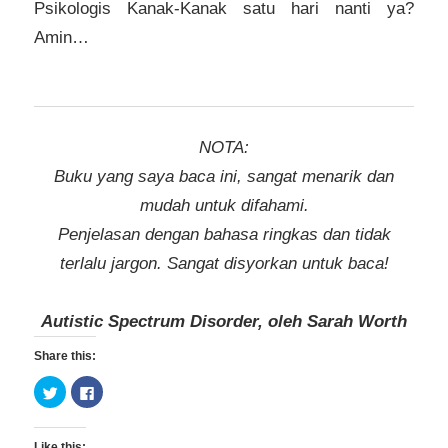
Psikologis Kanak-Kanak satu hari nanti ya?
Amin…
NOTA:
Buku yang saya baca ini, sangat menarik dan
mudah untuk difahami.
Penjelasan dengan bahasa ringkas dan tidak
terlalu jargon. Sangat disyorkan untuk baca!
Autistic Spectrum Disorder, oleh Sarah Worth
Share this:
Click
Click
to
to
share
share
on
on
Twitter
Facebook
Like this: