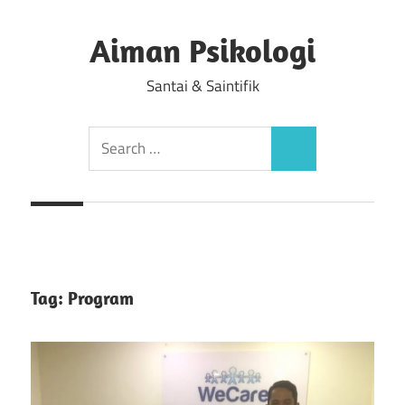
Skip
to
Aiman Psikologi
content
Santai & Saintifik
Search
Search
for:
Tag:
Program