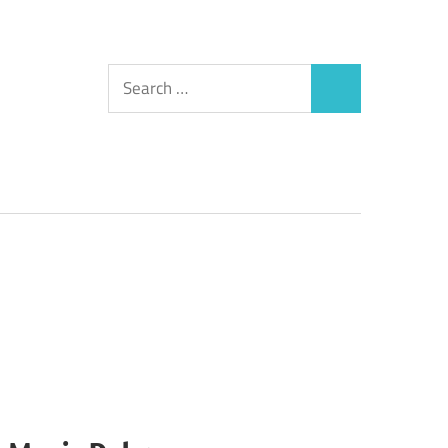
Search
Search
for:
Kesihatan Mental
/
Popular