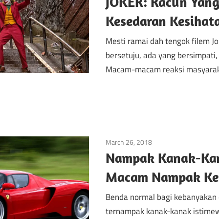
JOKER: Racun Yan
Kesedaran Kesihat
Mesti ramai dah tengok filem Jo
bersetuju, ada yang bersimpati,
Macam-macam reaksi masyarak
March 26, 2018
Autisme
/
Kanak-Kana
Nampak Kanak-Kan
Macam Nampak Kere
Benda normal bagi kebanyakan o
ternampak kanak-kanak istimew