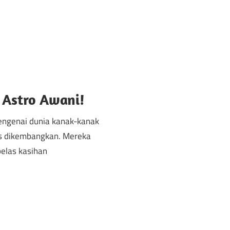
anak
/
Popular
 Astro Awani!
ngenai dunia kanak-kanak
us dikembangkan. Mereka
belas kasihan