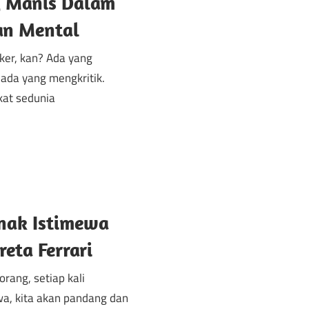
g Manis Dalam
an Mental
ker, kan? Ada yang
 ada yang mengkritik.
at sedunia
k
ak Istimewa
ta Ferrari
rang, setiap kali
a, kita akan pandang dan