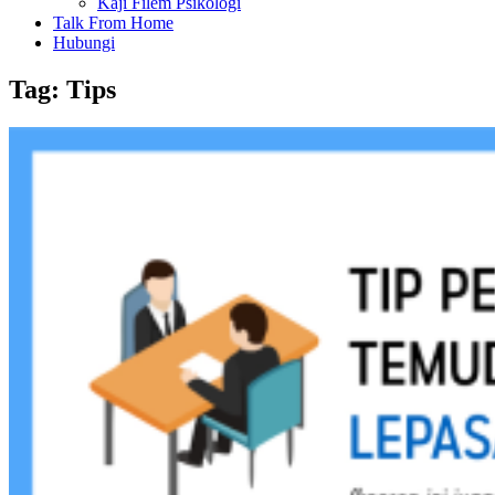
Kaji Filem Psikologi
Talk From Home
Hubungi
Tag:
Tips