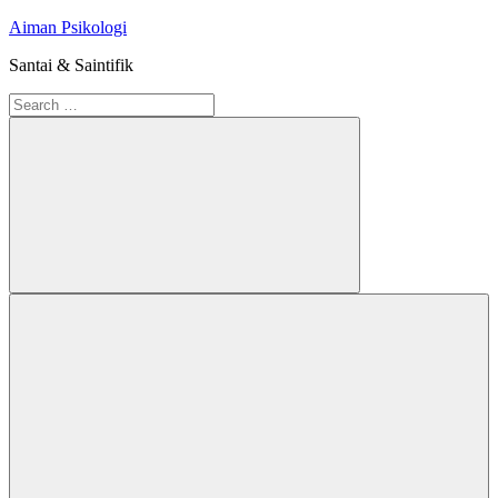
Skip
Aiman Psikologi
to
Santai & Saintifik
content
Search
for:
Search